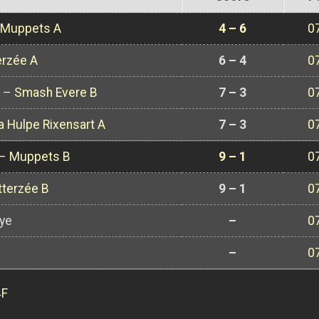
Muppets A
4 – 6
0
erzée A
6 – 4
0
–
Smash Evere B
7 – 3
0
a Hulpe Rixensart A
7 – 3
0
–
Muppets B
9 – 1
0
tterzée B
9 – 1
0
ye
–
0
–
0
4F