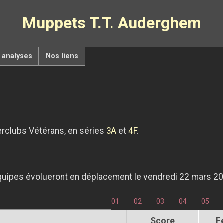
Muppets T.T. Auderghem
t analyses
Nos liens
erclubs Vétérans, en séries
3A
et
4F
.
équipes évolueront en déplacement le vendredi 22 mars 20
01
02
03
04
05
Score
F