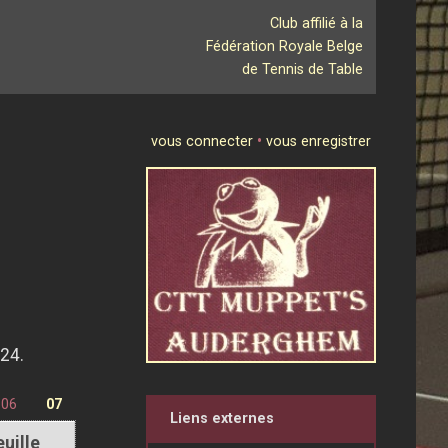
Club affilié à la
Fédération Royale Belge
de Tennis de Table
vous connecter
•
vous enregistrer
24.
06
07
Liens externes
euille