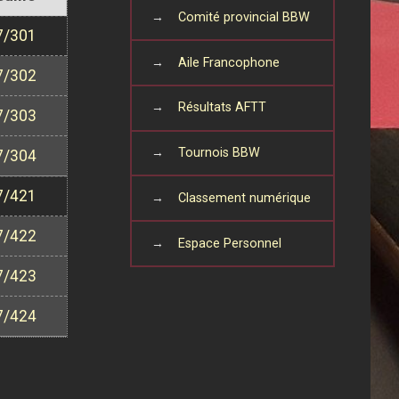
→
Comité provincial BBW
7/301
→
Aile Francophone
7/302
→
Résultats AFTT
7/303
→
Tournois BBW
7/304
7/421
→
Classement numérique
7/422
→
Espace Personnel
7/423
7/424